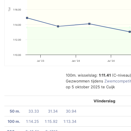
Tijd
1:16.00
1:14.00
1:12.00
1:10.00
Jul '23
Jan '24
Jul '24
100m. wisselslag:
1:11.41
(C-niveau
Gezwommen tijdens
Zwemcompetit
op 5 oktober 2025 te Cuijk
Vlinderslag
50 m.
33.33
31.34
30.94
100 m.
1:14.25
1:15.92
1:13.34