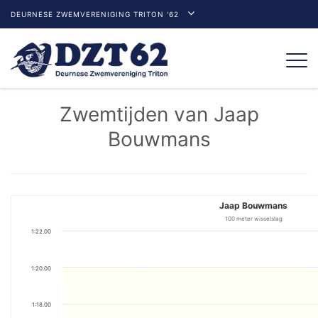
DEURNESE ZWEMVERENIGING TRITON '62
Togg
navi
Zwemtijden van Jaap
Bouwmans
Jaap Bouwmans
100 meter wisselslag
1:22.00
1:20.00
1:18.00