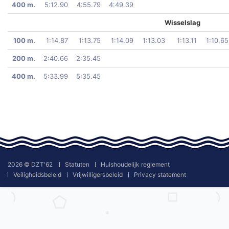
400 m.
5:12.90
4:55.79
4:49.39
Wisselslag
100 m.
1:14.87
1:13.75
1:14.09
1:13.03
1:13.11
1:10.65
200 m.
2:40.66
2:35.45
400 m.
5:33.99
5:35.45
2026 © DZT'62
Statuten
Huishoudelijk reglement
Veiligheidsbeleid
Vrijwilligersbeleid
Privacy statement