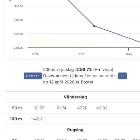
3:10.00
3:05.00
3:00.00
2:55.00
2024
2025
2026
200m. vrije slag:
2:56.73
(E-niveau)
Gezwommen tijdens
Zwemcompetitie
Dames 1
25
op 12 april 2026 te Boxtel
Vlinderslag
50 m.
51.05
51.74
47.20
42.32
100 m.
1:42.21
Rugslag