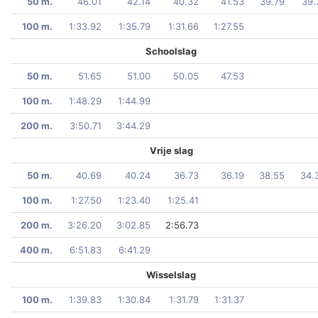
50 m.
46.01
42.14
40.32
41.53
39.79
39.
100 m.
1:33.92
1:35.79
1:31.66
1:27.55
Schoolslag
50 m.
51.65
51.00
50.05
47.53
100 m.
1:48.29
1:44.99
200 m.
3:50.71
3:44.29
Vrije slag
50 m.
40.69
40.24
36.73
36.19
38.55
34.
100 m.
1:27.50
1:23.40
1:25.41
200 m.
3:26.20
3:02.85
2:56.73
400 m.
6:51.83
6:41.29
Wisselslag
100 m.
1:39.83
1:30.84
1:31.79
1:31.37