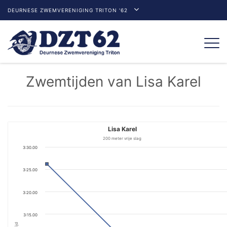
DEURNESE ZWEMVERENIGING TRITON '62
Togg
navi
Zwemtijden van Lisa Karel
Lisa Karel
200 meter vrije slag
3:30.00
3:25.00
3:20.00
3:15.00
Tijd