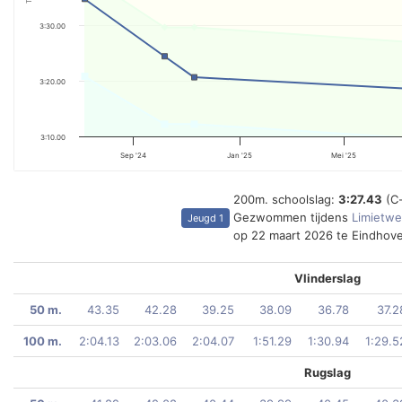
3:30.00
3:20.00
3:10.00
Sep '24
Jan '25
Mei '25
200m. schoolslag:
3:27.43
(C
Gezwommen tijdens
Limietwe
Jeugd 1
op 22 maart 2026 te Eindhov
Vlinderslag
50 m.
43.35
42.28
39.25
38.09
36.78
37.2
100 m.
2:04.13
2:03.06
2:04.07
1:51.29
1:30.94
1:29.5
Rugslag