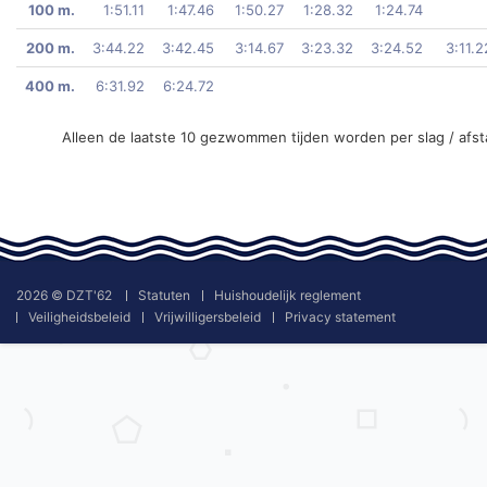
100 m.
1:51.11
1:47.46
1:50.27
1:28.32
1:24.74
200 m.
3:44.22
3:42.45
3:14.67
3:23.32
3:24.52
3:11.2
400 m.
6:31.92
6:24.72
Alleen de laatste 10 gezwommen tijden worden per slag / afs
2026 © DZT'62
Statuten
Huishoudelijk reglement
Veiligheidsbeleid
Vrijwilligersbeleid
Privacy statement