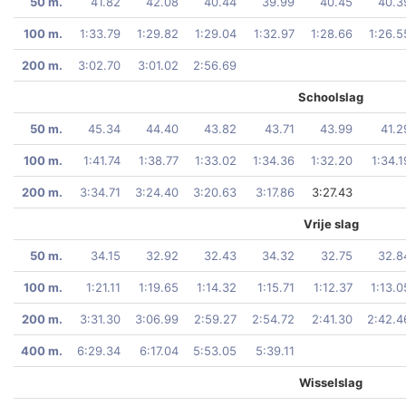
50 m.
41.82
42.08
40.44
39.99
40.45
40.3
100 m.
1:33.79
1:29.82
1:29.04
1:32.97
1:28.66
1:26.5
200 m.
3:02.70
3:01.02
2:56.69
Schoolslag
50 m.
45.34
44.40
43.82
43.71
43.99
41.2
100 m.
1:41.74
1:38.77
1:33.02
1:34.36
1:32.20
1:34.1
200 m.
3:34.71
3:24.40
3:20.63
3:17.86
3:27.43
Vrije slag
50 m.
34.15
32.92
32.43
34.32
32.75
32.8
100 m.
1:21.11
1:19.65
1:14.32
1:15.71
1:12.37
1:13.0
200 m.
3:31.30
3:06.99
2:59.27
2:54.72
2:41.30
2:42.4
400 m.
6:29.34
6:17.04
5:53.05
5:39.11
Wisselslag