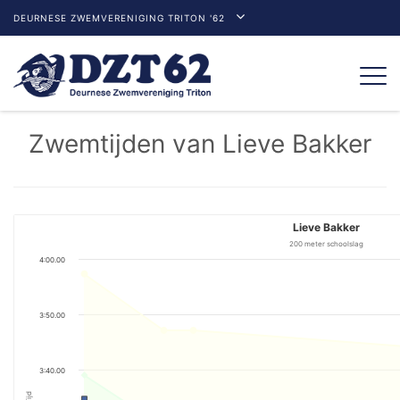
DEURNESE ZWEMVERENIGING TRITON '62
Togg
navi
Zwemtijden van Lieve Bakker
Lieve Bakker
200 meter schoolslag
4:00.00
3:50.00
3:40.00
Tijd