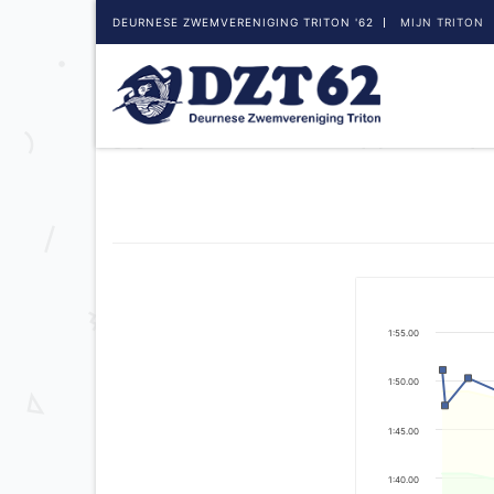
DEURNESE ZWEMVERENIGING TRITON '62
MIJN TRITON
1:55.00
1:50.00
1:45.00
1:40.00