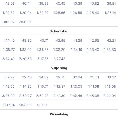
42.08
40.44
39.99
40.45
40.39
40.82
39.81
1:29.82
1:29.04
1:32.97
1:28.66
1:26.55
1:25.49
1:25.14
3:01.02
2:56.69
Schoolslag
44.40
43.82
43.71
43.99
41.29
42.65
42.21
1:38.77
1:33.02
1:34.36
1:32.20
1:34.19
1:33.40
1:33.83
3:24.40
3:20.63
3:17.86
3:27.43
Vrije slag
32.92
32.43
34.32
32.75
32.84
33.31
33.37
1:19.65
1:14.32
1:15.71
1:12.37
1:13.05
1:11.59
1:13.08
3:06.99
2:59.27
2:54.72
2:41.30
2:42.46
2:45.38
2:40.04
6:17.04
5:53.05
5:39.11
Wisselslag