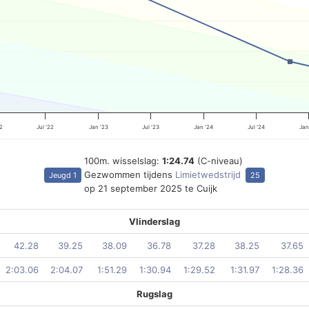
22
Jul '22
Jan '23
Jul '23
Jan '24
Jul '24
Jan
100m. wisselslag:
1:24.74
(C-niveau)
Gezwommen tijdens
Limietwedstrijd
Jeugd 1
25
op 21 september 2025 te Cuijk
Vlinderslag
42.28
39.25
38.09
36.78
37.28
38.25
37.65
2:03.06
2:04.07
1:51.29
1:30.94
1:29.52
1:31.97
1:28.36
Rugslag