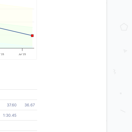
 '25
Jul '25
37.60
36.67
1:30.45