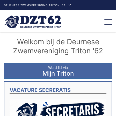
DEURNESE ZWEMVERENIGING TRITON '62
Togg
navi
Welkom bij de Deurnese
Zwemvereniging Triton '62
Word lid via
Mijn Triton
VACATURE SECRERATIS