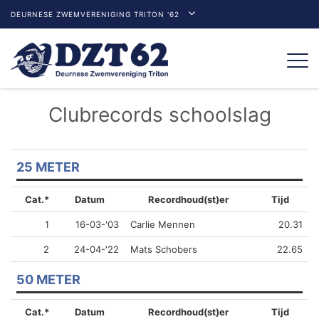
DEURNESE ZWEMVERENIGING TRITON '62
Togg
navi
Clubrecords schoolslag
25 METER
Cat.*
Datum
Recordhoud(st)er
Tijd
1
16-03-'03
Carlie Mennen
20.31
2
24-04-'22
Mats Schobers
22.65
50 METER
Cat.*
Datum
Recordhoud(st)er
Tijd