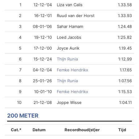
1
12-12-'04
Liza van Calis
1.33.58
2
16-12-'01
Ruud van der Horst
1.33.93
3
08-01-'06
Sahar Hamam
1.24.48
4
19-12-'10
Loed Jacobs
1:25.82
5
17-12-'00
Joyce Aurik
1.19.45
6
15-12-'24
Thijn Runia
1:12.99
7
04-12-'04
Femke Hendrikx
1.17.65
8
25-01-'26
Thijn Runia
1:07.56
9
10-01-'10
Femke Hendrikx
1:15.53
10
21-12-'08
Joppe Wisse
1:04.11
200 METER
Cat.*
Datum
Recordhoud(st)er
Tijd