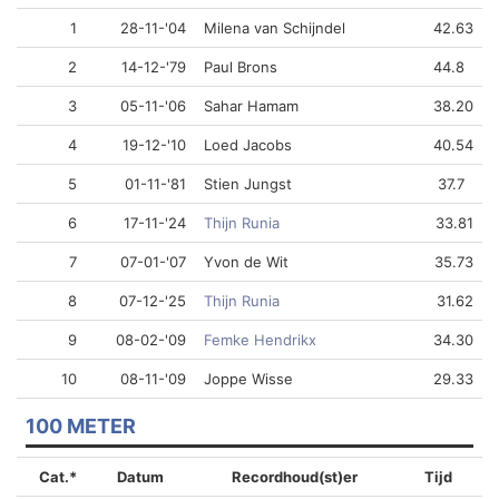
1
28-11-'04
Milena van Schijndel
42.63
2
14-12-'79
Paul Brons
44.8
3
05-11-'06
Sahar Hamam
38.20
4
19-12-'10
Loed Jacobs
40.54
5
01-11-'81
Stien Jungst
37.7
6
17-11-'24
Thijn Runia
33.81
7
07-01-'07
Yvon de Wit
35.73
8
07-12-'25
Thijn Runia
31.62
9
08-02-'09
Femke Hendrikx
34.30
10
08-11-'09
Joppe Wisse
29.33
100 METER
Cat.*
Datum
Recordhoud(st)er
Tijd