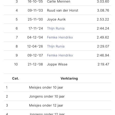
3
16-10-'05
Carlie Mennen
3.03.60
4
09-11-'03
Ruud van der Horst
3.08.76
5
25-11-'00
Joyce Aurik
2.53.22
6
17-11-'24
Thijn Runia
2:44.24
7
04-12-'04
Femke Hendrikx
2.49.62
8
12-04-'26
Thijn Runia
2:29.07
9
09-12-'07
Femke Hendrikx
2:46.94
10
21-12-'08
Joppe Wisse
2:19.47
Cat.
Verklaring
1
Meisjes onder 10 jaar
2
Jongens onder 10 jaar
3
Meisjes onder 12 jaar
4
Jongens onder 12 jaar