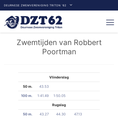
DEURNESE ZWEMVERENIGING TRITON '62
Togg
navi
Zwemtijden van Robbert
Poortman
Vlinderslag
50 m.
43.53
100 m.
1:41.49
1:50.05
Rugslag
50 m.
43.27
44.30
47.13