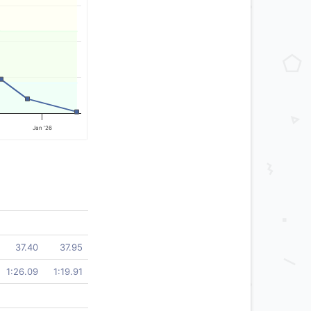
Jan '26
37.40
37.95
1:26.09
1:19.91