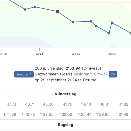
Jan '24
Jul '24
Jan '25
Jul '25
200m. vrije slag:
2:53.94
(C-niveau)
Gezwommen tijdens
Minioren/Swimkick
Junioren 1
25
op 29 september 2024 te Deurne
Vlinderslag
47.73
46.71
46.30
41.79
44.40
40.81
41.82
1:41.96
1:42.78
1:38.55
1:32.52
1:26.41
1:29.96
1:31.48
Rugslag