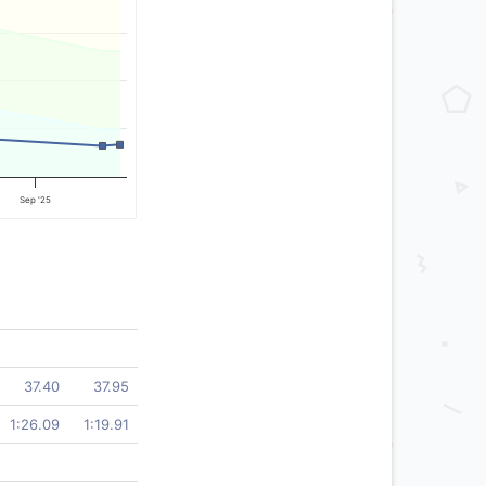
Sep '25
37.40
37.95
1:26.09
1:19.91