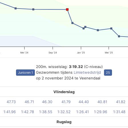
4
Mei '24
Sep '24
Jan '25
Mei '25
200m. wisselslag:
3:19.32
(C-niveau)
Gezwommen tijdens
Limietwedstrijd
Junioren 1
25
op 2 november 2024 te Veenendaal
Vlinderslag
47.73
46.71
46.30
41.79
44.40
40.81
41.82
1:41.96
1:42.78
1:38.55
1:32.52
1:26.41
1:29.96
1:31.48
Rugslag