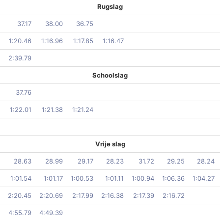
Rugslag
37.17
38.00
36.75
1:20.46
1:16.96
1:17.85
1:16.47
2:39.79
Schoolslag
37.76
1:22.01
1:21.38
1:21.24
Vrije slag
28.63
28.99
29.17
28.23
31.72
29.25
28.24
1:01.54
1:01.17
1:00.53
1:01.11
1:00.94
1:06.36
1:04.27
2:20.45
2:20.69
2:17.99
2:16.38
2:17.39
2:16.72
4:55.79
4:49.39