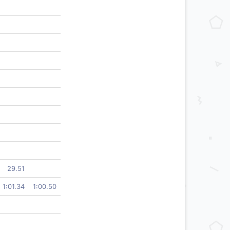
29.51
1:01.34
1:00.50