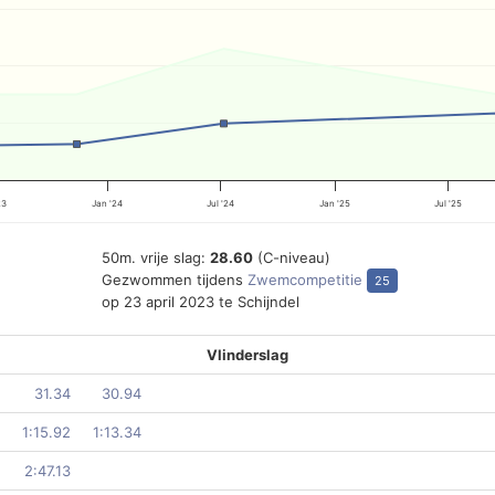
23
Jan '24
Jul '24
Jan '25
Jul '25
50m. vrije slag:
28.60
(C-niveau)
Gezwommen tijdens
Zwemcompetitie
25
op 23 april 2023 te Schijndel
Vlinderslag
31.34
30.94
1:15.92
1:13.34
2:47.13