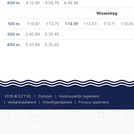
400 m.
5:12.90
4:55.79
4:49.39
Wisselslag
100 m.
1:14.87
1:13.75
1:14.09
1:13.03
1:13.11
1:10.65
200 m.
2:40.66
2:35.45
400 m.
5:33.99
5:35.45
2026 © DZT'62
Statuten
Huishoudelijk reglement
Veiligheidsbeleid
Vrijwilligersbeleid
Privacy statement