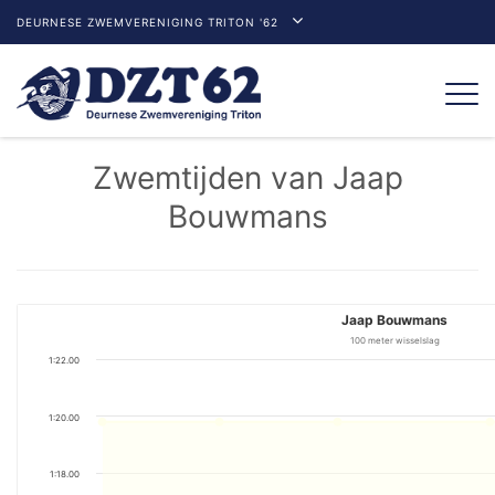
DEURNESE ZWEMVERENIGING TRITON '62
Togg
navi
Zwemtijden van Jaap
Bouwmans
Jaap Bouwmans
100 meter wisselslag
1:22.00
1:20.00
1:18.00