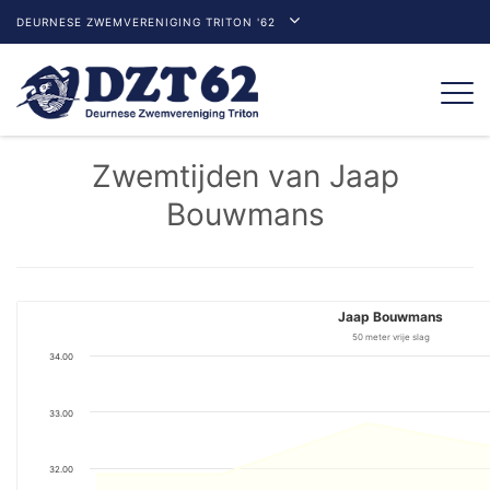
DEURNESE ZWEMVERENIGING TRITON '62
Togg
navi
Zwemtijden van Jaap
Bouwmans
Jaap Bouwmans
50 meter vrije slag
34.00
33.00
32.00