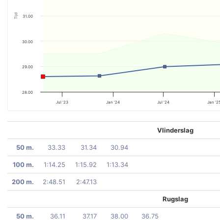
Tijd
31.00
30.00
29.00
28.00
Jul '23
Jan '24
Jul '24
Jan '2
Vlinderslag
50 m.
33.33
31.34
30.94
100 m.
1:14.25
1:15.92
1:13.34
200 m.
2:48.51
2:47.13
Rugslag
50 m.
36.11
37.17
38.00
36.75